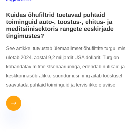
Kuidas õhufiltrid toetavad puhtaid
toiminguid auto-, tööstus-, ehitus- ja
meditsiinisektoris rangete eeskirjade
tingimustes?
See artikkel tutvustab ülemaailmset õhufiltrite turgu, mis
ületab 2024. aastal 9,2 miljardit USA dollarit. Turg on
kohandatav mitme stsenaariumiga, edendab nutikaid ja
keskkonnasõbralikke suundumusi ning aitab tööstusel
saavutada puhtaid toiminguid ja tervislikke eluviise.
