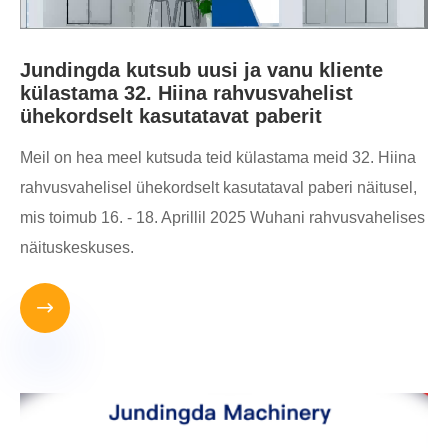
Jundingda kutsub uusi ja vanu kliente
külastama 32. Hiina rahvusvahelist
ühekordselt kasutatavat paberit
Meil on hea meel kutsuda teid külastama meid 32. Hiina
rahvusvahelisel ühekordselt kasutataval paberi näitusel,
mis toimub 16. - 18. Aprillil 2025 Wuhani rahvusvahelises
näituskeskuses.
