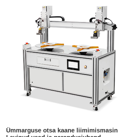
Ümmarguse otsa kaane liimimismasin