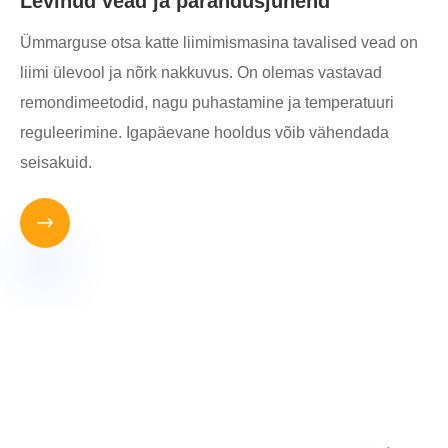
Levinud vead ja parandusjuhend
Ümmarguse otsa katte liimimismasina tavalised vead on
liimi ülevool ja nõrk nakkuvus. On olemas vastavad
remondimeetodid, nagu puhastamine ja temperatuuri
reguleerimine. Igapäevane hooldus võib vähendada
seisakuid.
