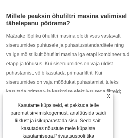
Millele peaksin õhufiltri masina valimisel
tähelepanu pöörama?
Määrake lõpliku õhufiltri masina efektiivsus vastavalt
siseruumides puhtusele ja puhastusstandarditele ning
valige mõistlikult õhufiltri masina iga etapi kombineeritud
etapp ja tõhusus. Kui siseruumides on vaja üldist
puhastamist, võib kasutada primaarfiltrit; Kui
siseruumides on vaja mõõdukat puhastamist, tuleks
kasutada primaar- ja keskmise efektiivsusega filtreid;
X
Kasutame küpsiseid, et pakkuda teile

paremat sirvimiskogemust, analüüsida saidi
liiklust ja isikupärastada sisu. Seda saiti
kasutades nõustute meie küpsiste
kasutamisega.
Privaatsuspoliitika