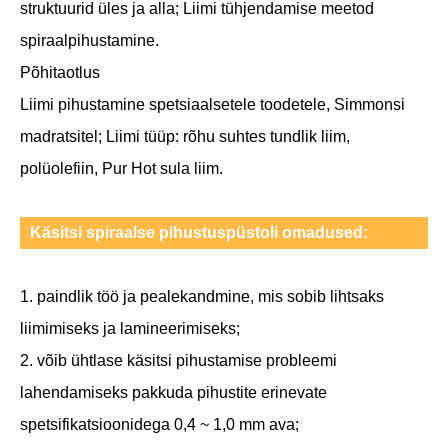
struktuurid üles ja alla; Liimi tühjendamise meetod
spiraalpihustamine.
Põhitaotlus
Liimi pihustamine spetsiaalsetele toodetele, Simmonsi
madratsitel; Liimi tüüp: rõhu suhtes tundlik liim,
polüolefiin, Pur Hot sula liim.
Käsitsi spiraalse pihustuspüstoli omadused:
1. paindlik töö ja pealekandmine, mis sobib lihtsaks
liimimiseks ja lamineerimiseks;
2. võib ühtlase käsitsi pihustamise probleemi
lahendamiseks pakkuda pihustite erinevate
spetsifikatsioonidega 0,4 ~ 1,0 mm ava;