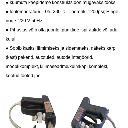
● kuumuta käepideme konstruktsioon mugavaks tööks;
● töötemperatuur: 105–230 ℃; Töörõhk: 1200psi; Pinge
nõue: 220 V 50Hz
● Pihustus võib olla joonte, punktide, spiraalide või udu
kujul;
● Sobib käsitsi liimimiseks ja sidemeteks, näiteks karp
(kast) pakend, autotuled, autode interjöörid,
mööblikomplekt, kliimaseadme/külmkapi komplekt,
kootud tooted jne.