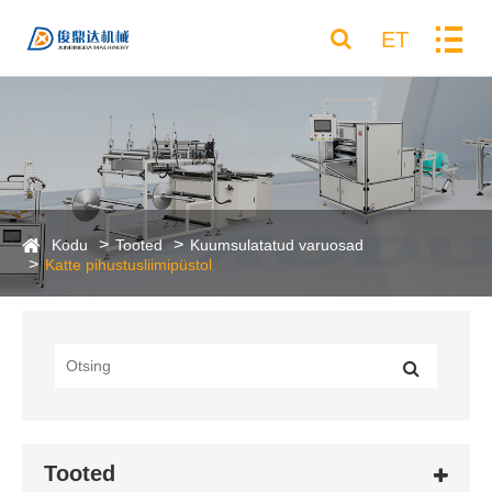
ET
Kodu
Tooted
Kuumsulatatud varuosad
Katte pihustusliimipüstol
Tooted