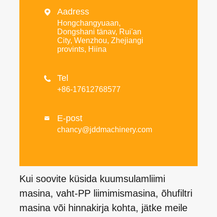
Aadress

Hongchangyuaan,
Dongshani tänav, Rui'an
City, Wenzhou, Zhejiangi
provints, Hiina
Tel

+86-17612768577
E-post

chancy@jddmachinery.com
Kui soovite küsida kuumsulamliimi
masina, vaht-PP liimimismasina, õhufiltri
masina või hinnakirja kohta, jätke meile