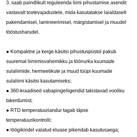
3. saab paindlikult reguleerida liimi pihustamise asendit
vastavalt tootevajadustele, mida kasutatakse laialdaselt
pakendamisel, lamineerimisel, märgistamisel ja muudel
tööstusharudel.
● Kompaktne ja kerge käsitsi pihustuspüstol pakub
suuremat liimimisvahemikku ja töönurka kuumade
sulaliimide, hermeetikute ja muud tüüpi kuumade
sulaliimi käsitsi kasutamiseks;
● 360-kraadised vabapingeliigendid takistavad vooliku
takerdumist;
● RTD temperatuuriandur tagab täpse
temperatuurikontrolli;
● löögikindel valatud eluase pikendab kasutusaega;