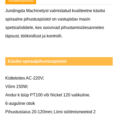
Tootekirjeldus
Jundingda Machinetyst valmistatud kvaliteetne käsitsi
spiraalne pihustuspüstol on vastupidav masin
spetsialistidele, kes soovivad pihustamisülesannetes
täpsust, töökindlust ja kontrolli.
Käsitsi spiraalpihustuspüstol
Küttetoites AC-220V;
Võim 150W;
Andur k tüüp PT100 või Nickel 120 valikuline.
6-auguline otsik
Pihustuslaius 20-120mm; Liimi söötmismeetod 2