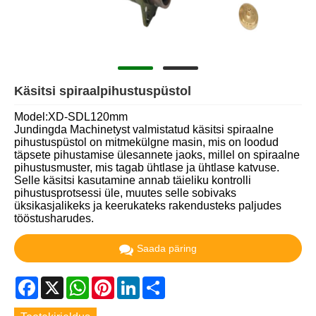
Käsitsi spiraalpihustuspüstol
Model:XD-SDL120mm
Jundingda Machinetyst valmistatud käsitsi spiraalne
pihustuspüstol on mitmekülgne masin, mis on loodud
täpsete pihustamise ülesannete jaoks, millel on spiraalne
pihustusmuster, mis tagab ühtlase ja ühtlase katvuse.
Selle käsitsi kasutamine annab täieliku kontrolli
pihustusprotsessi üle, muutes selle sobivaks
üksikasjalikeks ja keerukateks rakendusteks paljudes
tööstusharudes.
Saada päring
Facebook
X
WhatsApp
Pinterest
LinkedIn
Share