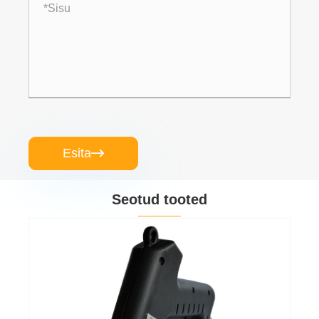
Esita

Seotud tooted