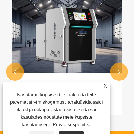


Vahutava kuumsulamliimi masina
X
pealekandmine
Kasutame küpsiseid, et pakkuda teile
paremat sirvimiskogemust, analüüsida saidi
Vaata rohkem >>
liiklust ja isikupärastada sisu. Seda saiti
kasutades nõustute meie küpsiste
kasutamisega.
Privaatsuspoliitika