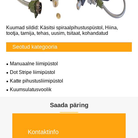
Kuumad sildid: Käsitsi spiraalpihustuspüstol, Hiina,
tootja, tarnija, tehas, uusim, tsitaat, kohandatud
Seotud kategooria
Manuaalne liimipüstol
Dot Stripe liimipüstol
Katte pihustusliimipüstol
Kuumsulatusvoolik
Saada päring
Kontaktinfo