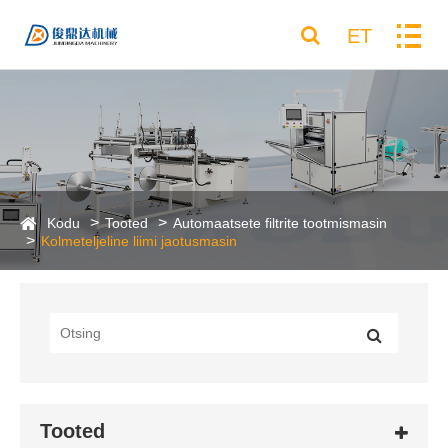
ET
Kodu
Tooted
Automaatsete filtrite tootmismasin
Kolmeteljeline liimi jaotusmasin
Tooted