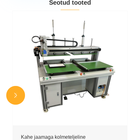
Seotud tooted
Kuum kuuma sulaliimimasin
Vaata rohkem >>

