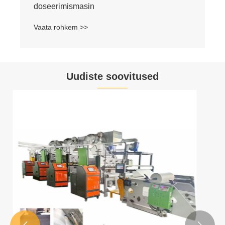
Uudiste soovitused
Täisautomaatse paberivoltimismasina
seadmete protsessipõhimõte
Vaata rohkem >>