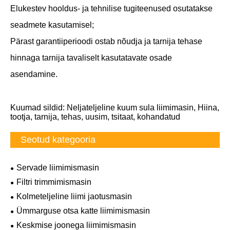
Elukestev hooldus- ja tehnilise tugiteenused osutatakse
seadmete kasutamisel;
Pärast garantiiperioodi ostab nõudja ja tarnija tehase
hinnaga tarnija tavaliselt kasutatavate osade
asendamine.
Kuumad sildid: Neljateljeline kuum sula liimimasin, Hiina,
tootja, tarnija, tehas, uusim, tsitaat, kohandatud
Seotud kategooria
Servade liimimismasin
Filtri trimmimismasin
Kolmeteljeline liimi jaotusmasin
Ümmarguse otsa katte liimimismasin
Keskmise joonega liimimismasin