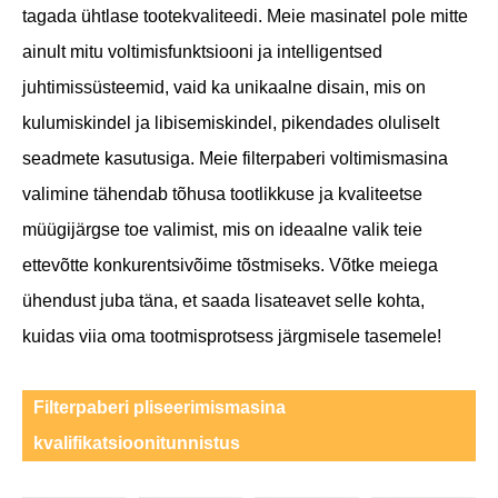
tagada ühtlase tootekvaliteedi. Meie masinatel pole mitte
ainult mitu voltimisfunktsiooni ja intelligentsed
juhtimissüsteemid, vaid ka unikaalne disain, mis on
kulumiskindel ja libisemiskindel, pikendades oluliselt
seadmete kasutusiga. Meie filterpaberi voltimismasina
valimine tähendab tõhusa tootlikkuse ja kvaliteetse
müügijärgse toe valimist, mis on ideaalne valik teie
ettevõtte konkurentsivõime tõstmiseks. Võtke meiega
ühendust juba täna, et saada lisateavet selle kohta,
kuidas viia oma tootmisprotsess järgmisele tasemele!
Filterpaberi pliseerimismasina
kvalifikatsioonitunnistus