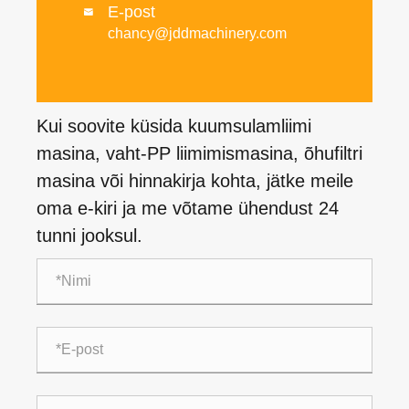
E-post

chancy@jddmachinery.com
Kui soovite küsida kuumsulamliimi
masina, vaht-PP liimimismasina, õhufiltri
masina või hinnakirja kohta, jätke meile
oma e-kiri ja me võtame ühendust 24
tunni jooksul.