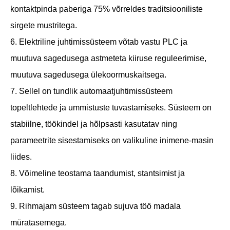
kontaktpinda paberiga 75% võrreldes traditsiooniliste
sirgete mustritega.
6. Elektriline juhtimissüsteem võtab vastu PLC ja
muutuva sagedusega astmeteta kiiruse reguleerimise,
muutuva sagedusega ülekoormuskaitsega.
7. Sellel on tundlik automaatjuhtimissüsteem
topeltlehtede ja ummistuste tuvastamiseks. Süsteem on
stabiilne, töökindel ja hõlpsasti kasutatav ning
parameetrite sisestamiseks on valikuline inimene-masin
liides.
8. Võimeline teostama taandumist, stantsimist ja
lõikamist.
9. Rihmajam süsteem tagab sujuva töö madala
müratasemega.