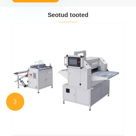
Seotud tooted

