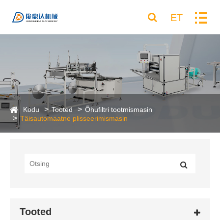
ET
Kodu
Tooted
Õhufiltri tootmismasin
Täisautomaatne plisseerimismasin
Tooted