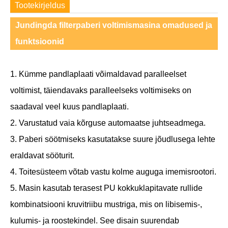
Tootekirjeldus
Jundingda filterpaberi voltimismasina omadused ja
funktsioonid
1. Kümme pandlaplaati võimaldavad paralleelset
voltimist, täiendavaks paralleelseks voltimiseks on
saadaval veel kuus pandlaplaati.
2. Varustatud vaia kõrguse automaatse juhtseadmega.
3. Paberi söötmiseks kasutatakse suure jõudlusega lehte
eraldavat sööturit.
4. Toitesüsteem võtab vastu kolme auguga imemisrootori.
5. Masin kasutab terasest PU kokkuklapitavate rullide
kombinatsiooni kruvitriibu mustriga, mis on libisemis-,
kulumis- ja roostekindel. See disain suurendab