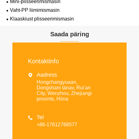
Mini-plisseerimismasin
Vaht-PP liimimismasin
Klaaskiust plisseerimismasin
Saada päring
Kontaktinfo
Aadress

Hongchangyuaan,
Dongshani tänav, Rui'an
City, Wenzhou, Zhejiangi
provints, Hiina
Tel

+86-17612768577