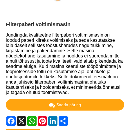
Filterpaberi voltimismasin
Jundingda kvaliteetne filterpaberi voltimismasin on
loodud paberi kiireks voltimiseks ja seda kasutatakse
laialdaselt sellistes tööstusharudes nagu trükkimine,
kirjastamine ja pakendamine. Selle masina
nõuetekohane kasutamine ja hooldus ei suurenda mitte
ainult tõhusust ja toote kvaliteeti, vaid aitab pikendada ka
seadme eluiga. Kuid masina keeruliste tööpõhimõtete ja
tööprotsesside tõttu on kasutamise ajal oht rikete ja
ohutusjuhtumite tekkeks. Selle dokumendi eesmärk on
anda juhiseid filterpaberi voltimismasina ohutuks
kasutamiseks ja hooldamiseks, et minimeerida õnnetusi
ja tagada ohutud tootmistavad.
Saada päring
Facebook
X
WhatsApp
Pinterest
LinkedIn
Share