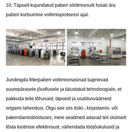
10. Täpselt kujundatud paberi söötmisnurk hoiab ära
paberi kortsumise voltimisprotsessi ajal.
Jundingda filterpaberi voltimismasinad tuginevad
suurepärasele jõudlusele ja täiustatud tehnoloogiale, et
pakkuda teile tõhusaid, täpseid ja usaldusväärseid
origami lahendusi. Olgu see siis trüki-, kirjastamis- või
pakendamistööstuses, meie seadmed aitavad teil oluliselt
tõsta tootmise efektiivsust, vähendada tööjõukulusid ja